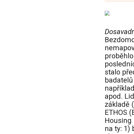
Dosavadn
Bezdomov
nemapov
proběhlo 
poslední
stalo př
badatelů 
napříkla
apod. Li
základě 
ETHOS (E
Housing 
na ty: 1)