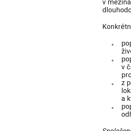
v meziná
dlouhodo
Konkrétně
pop
živ
po
v 
pro
z p
lok
a k
po
odh