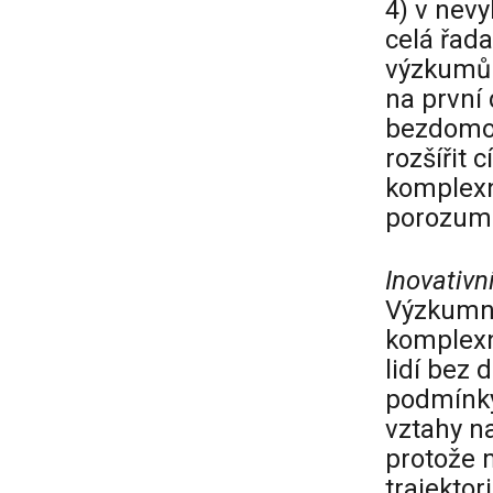
4) v nevy
celá řada
výzkumů.
na první 
bezdomov
rozšířit 
komplexn
porozum
Inovativn
Výzkumný
komplexně
lidí bez
podmínky 
vztahy n
protože m
trajektor