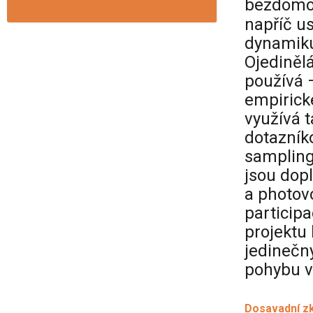
bezdomo
napříč u
dynamiku
Ojediněl
používá 
empirick
využívá 
dotazník
sampling
jsou dop
a photovo
particip
projektu
jedinečný
pohybu v
Dosavadní z