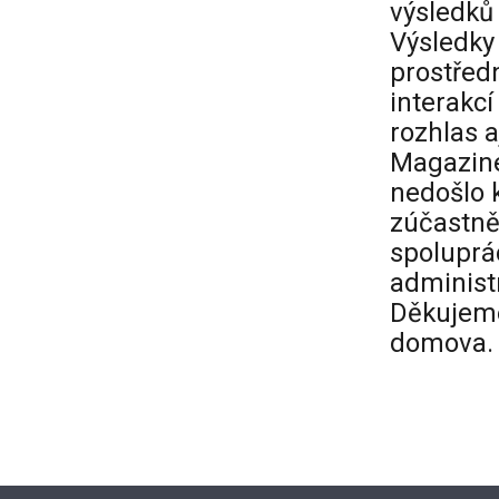
výsledků 
Výsledky
prostředn
interakcí
rozhlas a
Magazine
nedošlo 
zúčastně
spoluprá
administ
Děkujem
domova.