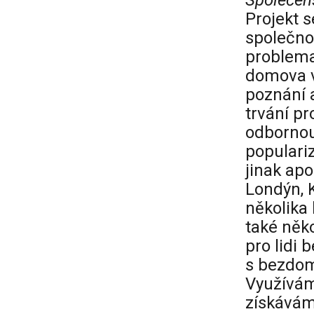
Společen
Projekt s
společno
problema
domova v
poznání a
trvání pr
odbornou 
populari
jinak apo
Londýn, K
několika
také něko
pro lidi 
s bezdomo
Využíváme
získávám