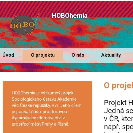
HOBOhemia
Úvod
O projektu
O nás
Aktuality
O proje
HOBOhemia je výzkumný projekt
Sociologického ústavu Akademie
Projekt 
věd České republiky, v.v.i. Jeho cílem
Jedná se
je popsat časo-prostorovou
v ČR, kt
dynamiku bezdomovectví v
prostředí měst Prahy a Plzně.
např. sp