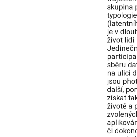
skupina 
typologie
(latentn
je v dlo
život li
Jedinečný
particip
sběru dat
na ulici 
jsou phot
další, p
získat ta
životě a
zvolenýc
apliková
či dokonc